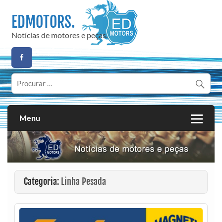
Skip
to
EDMOTORS.
content
Notícias de motores e peças.
Menu
Categoria:
Linha Pesada